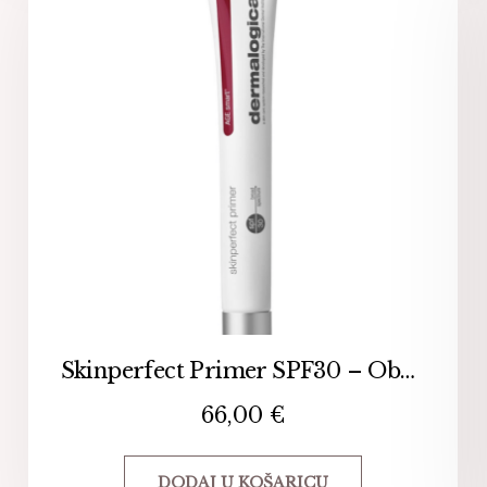
Skinperfect Primer SPF30 – Obojana podloga za make-up
66,00
€
DODAJ U KOŠARICU