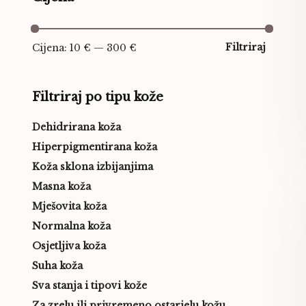
Filtriraj
Cijena:
10 €
—
300 €
Filtriraj po tipu kože
Dehidrirana koža
Hiperpigmentirana koža
Koža sklona izbijanjima
Masna koža
Mješovita koža
Normalna koža
Osjetljiva koža
Suha koža
Sva stanja i tipovi kože
Za zrelu ili privremeno ostarjelu kožu