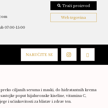
Traži proizvod
.com
Web trgovina
ub 07:00-15:00
NARUČITE SE
 preko ciljanih seruma i maski, do hidratantnih krema
 sastojke poput hijaluronske kiseline, vitamina C,
ge i učinkovitosti za blistav i zdrav ten.