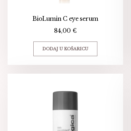
BioLumin C eye serum
84,00
€
DODAJ U KOŠARICU