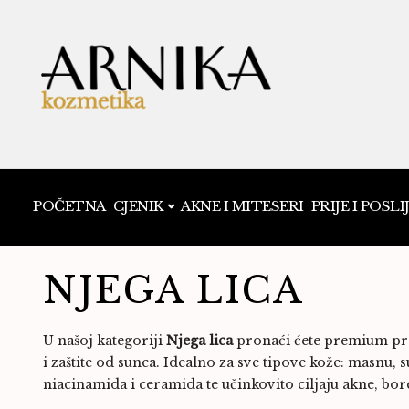
POČETNA
CJENIK
AKNE I MITESERI
PRIJE I POSLI
NJEGA LICA
U našoj kategoriji
Njega lica
pronaći ćete premium proi
i zaštite od sunca. Idealno za sve tipove kože: masnu, 
niacinamida i ceramida te učinkovito ciljaju akne, bore