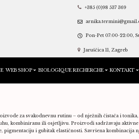
+385 (0)98 537 369
arnika.termini@gmail
Pon-Pet 07:00-22:00, S
Jaruščica 11, Zagreb
JE
WEB SHOP
BIOLOGIQUE RECHERCHE
KONTAKT
zvode za svakodnevnu rutinu – od nježnih čistača i tonika,
suhu, kombiniranu ili osjetljivu. Proizvodi sadržavaju aktivne
, pigmentaciju i gubitak elastičnosti. Savršena kombinacija nje