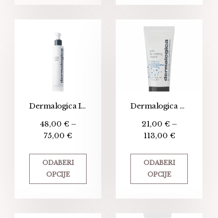
Dermalogica Intensive Moisture Cleanser
Dermalogica Skin Smoothing Cream 2.0 – Hidratantna i zaglađujuća krema
48,00
€
–
21,00
€
–
75,00
€
113,00
€
ODABERI
ODABERI
OPCIJE
OPCIJE