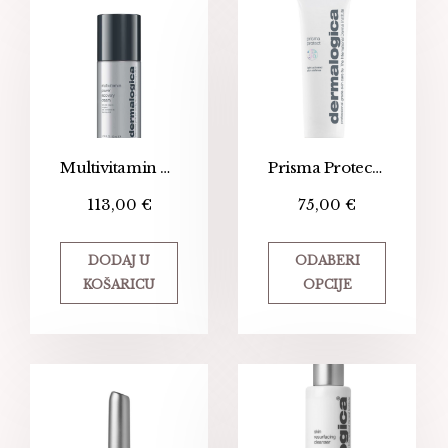
Multivitamin Power Recovery Cream
Prisma Protect SPF30 – hidratantna krema sa zaštitnim faktorom
113,00
€
75,00
€
DODAJ U
ODABERI
KOŠARICU
OPCIJE