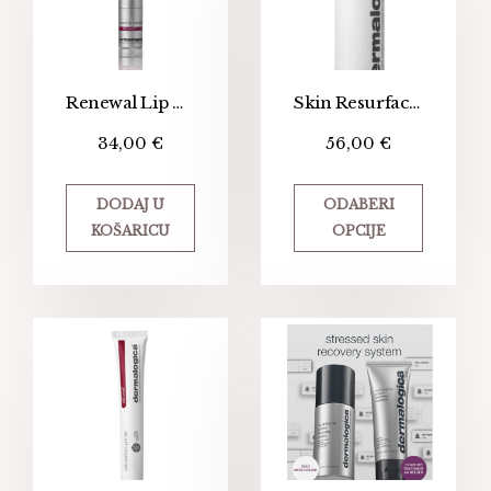
Renewal Lip Complex
Skin Resurfacing Lactic Acid Cleanser – Čistač i piling za zrelu kožu
34,00
€
56,00
€
DODAJ U
ODABERI
KOŠARICU
OPCIJE