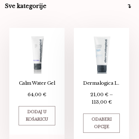
Sve kategorije
Calm Water Gel
Dermalogica Intensive Moisture Balance 2.0
64,00
€
21,00
€
–
113,00
€
DODAJ U
KOŠARICU
ODABERI
OPCIJE