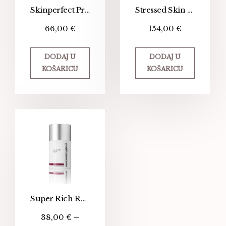
Skinperfect Primer SPF30 – Obojana podloga za make-up
Stressed Skin Recovery System (SET)
66,00
€
154,00
€
DODAJ U
DODAJ U
KOŠARICU
KOŠARICU
Super Rich Repair
38,00
€
–