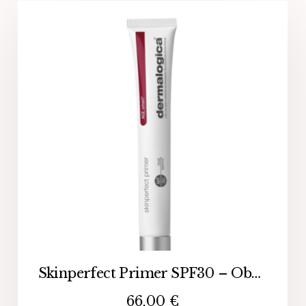
Skinperfect Primer SPF30 – Obojana podloga za make-up
66,00
€