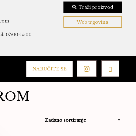
Traži proizvod
.com
Web trgovina
ub 07:00-15:00
NARUČITE SE
OROM