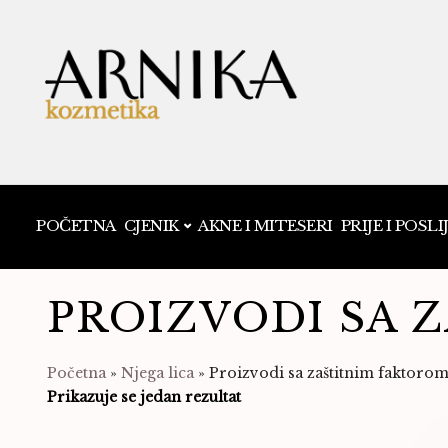
POČETNA
CJENIK
AKNE I MITESERI
PRIJE I POSLI
PROIZVODI SA 
Početna
»
Njega lica
»
Proizvodi sa zaštitnim faktoro
Prikazuje se jedan rezultat