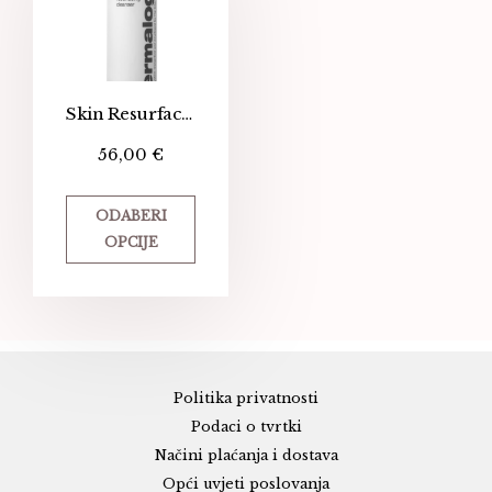
Skin Resurfacing Lactic Acid Cleanser – Čistač i piling za zrelu kožu
56,00
€
ODABERI
OPCIJE
Politika privatnosti
Podaci o tvrtki
Načini plaćanja i dostava
Opći uvjeti poslovanja