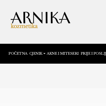
POČETNA
CJENIK
AKNE I MITESERI
PRIJE I POSLI