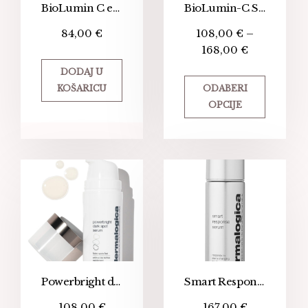
BioLumin C eye serum
BioLumin-C Serum
84,00
€
108,00
€
–
168,00
€
DODAJ U
KOŠARICU
ODABERI
OPCIJE
Powerbright dark spot serum
Smart Response Serum
108,00
€
167,00
€