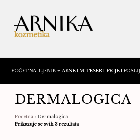
POČETNA
CJENIK
AKNE I MITESERI
PRIJE I POSLI
DERMALOGICA
Početna
»
Dermalogica
Prikazuje se svih 3 rezultata