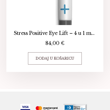
Stress Positive Eye Lift – 4 u 1 maska za područje oko očiju
84,00
€
DODAJ U KOŠARICU