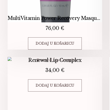
MultiVitamin Power Recovery Masque – Multivitaminska maska
76,00
€
DODAJ U KOŠARICU
Renewal Lip Complex
34,00
€
DODAJ U KOŠARICU