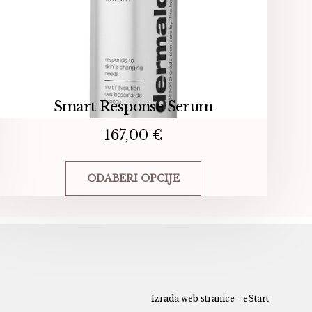
Smart Response Serum
167,00
€
ODABERI OPCIJE
Ovaj
proizvod
ima
više
varijanti.
Opcije
Izrada web stranice - eStart
se