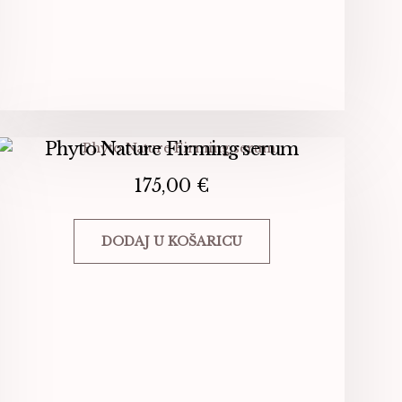
stranici
proizvoda
Phyto Nature Firming serum
175,00
€
DODAJ U KOŠARICU