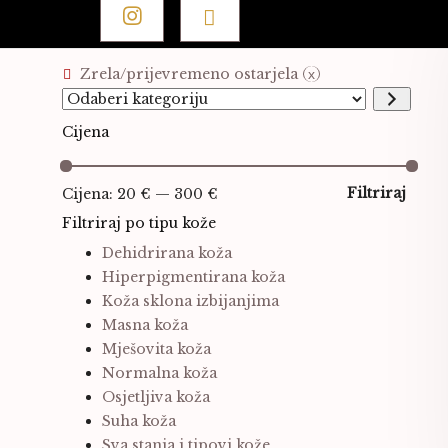
Pretraži:
Pretraži
Aktivni filteri
Zrela/prijevremeno ostarjela
Odaberi
kategoriju
Cijena
Min
Mak
cije
cije
Filtriraj
Cijena:
20 €
—
300 €
Filtriraj po tipu kože
Dehidrirana koža
Hiperpigmentirana koža
Koža sklona izbijanjima
Masna koža
Mješovita koža
Normalna koža
Osjetljiva koža
Suha koža
Sva stanja i tipovi kože