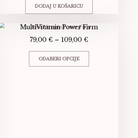
DODAJ U KOŠARICU
MultiVitamin Power Firm
Raspon
79,00
€
–
109,00
€
cijena:
od
ODABERI OPCIJE
79,00 €
do
Ovaj
109,00 €
proizvod
ima
više
varijanti.
Opcije
se
mogu
odabrati
na