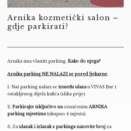
Arnika kozmetički salon –
gdje parkirati?
Arnika ima vlastiti parking.
Kako do njega?
Arnika parking NE NALAZI se pored ljekarne
.
1. Naš parking nalazi se
između ulaza
u VIVAS Bar i
ostakljenog dijela kafića (slika prije).
2.
Parkirajte isključivo
na
označenim
ARNIKA
parking mjestima
(ukupno 4 mjesta).
3. Za
ulazak i izlazak s parkinga nazovite broj
za