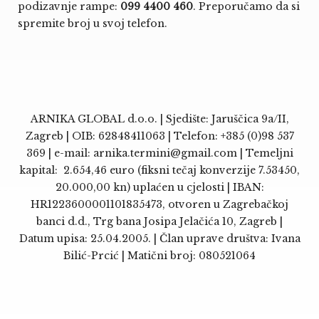
podizavnje rampe:
099 4400 460
. Preporučamo da si
spremite broj u svoj telefon.
ARNIKA GLOBAL d.o.o. | Sjedište: Jaruščica 9a/II,
Zagreb | OIB: 62848411063 | Telefon: +385 (0)98 537
369 | e-mail:
arnika.termini@gmail.com
| Temeljni
kapital: 2.654,46 euro (fiksni tečaj konverzije 7.53450,
20.000,00 kn) uplaćen u cjelosti | IBAN:
HR1223600001101835473, otvoren u Zagrebačkoj
banci d.d., Trg bana Josipa Jelačića 10, Zagreb |
Datum upisa: 25.04.2005. | Član uprave društva: Ivana
Bilić-Prcić | Matični broj: 080521064