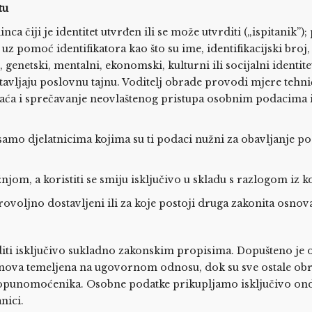
tu
a čiji je identitet utvrđen ili se može utvrditi („ispitanik”); 
 uz pomoć identifikatora kao što su ime, identifikacijski broj
ki, genetski, mentalni, ekonomski, kulturni ili socijalni ident
stavljaju poslovnu tajnu. Voditelj obrade provodi mjere tehnič
vaća i sprečavanje neovlaštenog pristupa osobnim podacima i
samo djelatnicima kojima su ti podaci nužni za obavljanje pos
, a koristiti se smiju isključivo u skladu s razlogom iz ko
oljno dostavljeni ili za koje postoji druga zakonita osnov
iti isključivo sukladno zakonskim propisima. Dopušteno je 
nova temeljena na ugovornom odnosu, dok su sve ostale obr
opunomoćenika. Osobne podatke prikupljamo isključivo onda
nici.