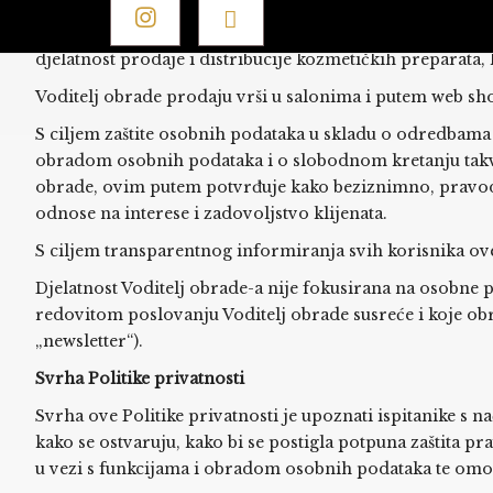
Voditelj obrade je trgovačko društvo Arnika global d.o.o
Zagrebu, OIB: 62848411063, čiju primarnu djelatnost ob
djelatnost prodaje i distribucije kozmetičkih preparata, k
Voditelj obrade prodaju vrši u salonima i putem web sho
S ciljem zaštite osobnih podataka u skladu o odredbama U
obradom osobnih podataka i o slobodnom kretanju takvih 
obrade, ovim putem potvrđuje kako beziznimno, pravod
odnose na interese i zadovoljstvo klijenata.
S ciljem transparentnog informiranja svih korisnika ove 
Djelatnost Voditelj obrade-a nije fokusirana na osobne
redovitom poslovanju Voditelj obrade susreće i koje obra
„newsletter“).
Svrha Politike privatnosti
Svrha ove Politike privatnosti je upoznati ispitanike s n
kako se ostvaruju, kako bi se postigla potpuna zaštita p
u vezi s funkcijama i obradom osobnih podataka te omo