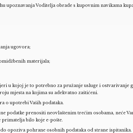
svrhu upoznavanja Voditelja obrade s kupovnim navikama kupac
panja ugovora;
romidžbenih materijala;
eri u kojoj je to potrebno za pružanje usluge i ostvarivanje
ju mjesta na kojima su adekvatno zaštićeni.
a o upotrebi Vaših podataka.
ne podatke prenositi neovlaštenim trećim osobama, neće Vam 
 primatelja bilo koje e-pošte.
do opoziva pohrane osobnih podataka od strane ispitanika. 