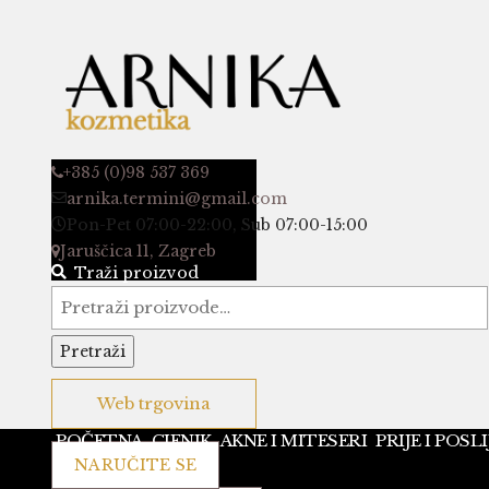
+385 (0)98 537 369
arnika.termini@gmail.com
Pon-Pet 07:00-22:00, Sub 07:00-15:00
Jaruščica 11, Zagreb
Traži proizvod
Pretraži:
Pretraži
Politika privatnosti osobnih podataka Arnika global d.o.
Web trgovina
(dalje u tekstu: Voditelj obrade)
POČETNA
CJENIK
AKNE I MITESERI
PRIJE I POSLI
Uvodne odredbe
NARUČITE SE