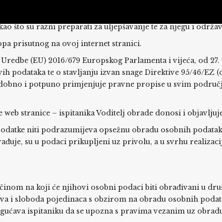
. saloni za uljepšavanje sa sjedištem u Zagrebu, Jaruščica 9A
uhvaća vođenje kozmetičkog salona. Osim navedenog, putem o
ao što su razni preparati za uljepšavanje te za njegu i održava
pa prisutnog na ovoj internet stranici.
redbe (EU) 2016/679 Europskog Parlamenta i vijeća, od 27. tra
podataka te o stavljanju izvan snage Direktive 95/46/EZ (da
obno i potpuno primjenjuje pravne propise u svim područji
web stranice – ispitanika Voditelj obrade donosi i objavljuje
 podatke niti podrazumijeva opsežnu obradu osobnih podatak
đuje, su u podaci prikupljeni uz privolu, a u svrhu realizaci
ačinom na koji će njihovi osobni podaci biti obrađivani u druš
rava i sloboda pojedinaca s obzirom na obradu osobnih podata
gućava ispitaniku da se upozna s pravima vezanim uz obrad