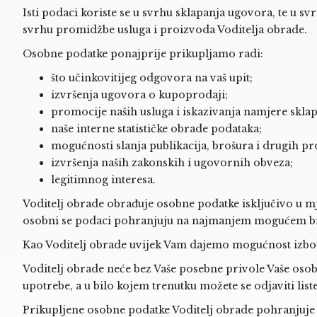
Isti podaci koriste se u svrhu sklapanja ugovora, te u 
svrhu promidžbe usluga i proizvoda Voditelja obrade.
Osobne podatke ponajprije prikupljamo radi:
što učinkovitijeg odgovora na vaš upit;
izvršenja ugovora o kupoprodaji;
promocije naših usluga i iskazivanja namjere skla
naše interne statističke obrade podataka;
mogućnosti slanja publikacija, brošura i drugih p
izvršenja naših zakonskih i ugovornih obveza;
legitimnog interesa.
Voditelj obrade obrađuje osobne podatke isključivo u mj
osobni se podaci pohranjuju na najmanjem mogućem bro
Kao Voditelj obrade uvijek Vam dajemo mogućnost izbor
Voditelj obrade neće bez Vaše posebne privole Vaše osob
upotrebe, a u bilo kojem trenutku možete se odjaviti liste
Prikupljene osobne podatke Voditelj obrade pohranjuje 