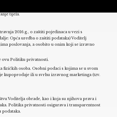
/II, upisanu u sudski registar Trgovačkog suda u
ve Internet stranice voditelj obrade obavlja i
nje tijela.
vnja 2016.g., o zaštiti pojedinaca u vezi s
lje: Opća uredba o zaštiti podataka) Voditelj
ma poslovanja, a osobito u onim koji se izravno
 ovu Politiku privatnosti.
a fizičkih osoba. Osobni podaci s kojima se u svom
je kupoprodaje ili u svrhu izravnog marketinga (tzv.
tvu Voditelja obrade, kao i koja su njihova prava i
ka. Politika privatnosti osigurava i transparentnost
u podataka.