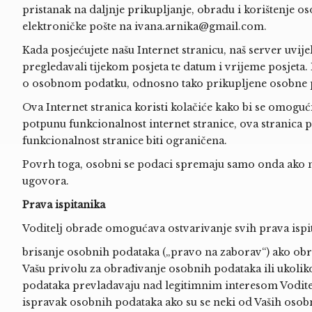
pristanak na daljnje prikupljanje, obradu i korištenje
elektroničke pošte na
ivana.arnika@gmail.com
.
Kada posjećujete našu Internet stranicu, naš server uvijek
pregledavali tijekom posjeta te datum i vrijeme posjeta. 
o osobnom podatku, odnosno tako prikupljene osobne pod
Ova Internet stranica koristi kolačiće kako bi se omoguć
potpunu funkcionalnost internet stranice, ova stranica po
funkcionalnost stranice biti ograničena.
Povrh toga, osobni se podaci spremaju samo onda ako nam
ugovora.
Prava ispitanika
Voditelj obrade omogućava ostvarivanje svih prava ispit
brisanje osobnih podataka („pravo na zaborav“) ako obra
Vašu privolu za obrađivanje osobnih podataka ili ukolik
podataka prevladavaju nad legitimnim interesom Vodit
ispravak osobnih podataka ako su se neki od Vaših osobn