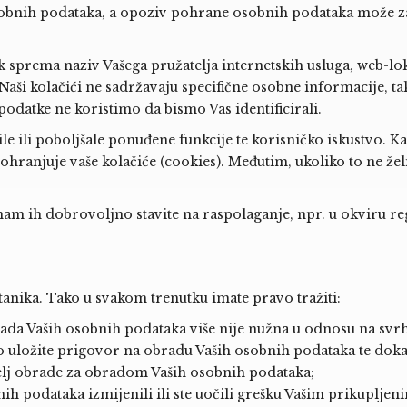
 osobnih podataka, a opoziv pohrane osobnih podataka može z
 sprema naziv Vašega pružatelja internetskih usluga, web-lokac
Naši kolačići ne sadržavaju specifične osobne informacije, tako
atke ne koristimo da bismo Vas identificirali.
ile ili poboljšale ponuđene funkcije te korisničko iskustvo. K
hranjuje vaše kolačiće (cookies). Međutim, ukoliko to ne želit
 ih dobrovoljno stavite na raspolaganje, npr. u okviru regis
anika. Tako u svakom trenutku imate pravo tražiti:
da Vaših osobnih podataka više nije nužna u odnosu na svrhu
o uložite prigovor na obradu Vaših osobnih podataka te dokaž
elj obrade za obradom Vaših osobnih podataka;
ih podataka izmijenili ili ste uočili grešku Vašim prikuplj