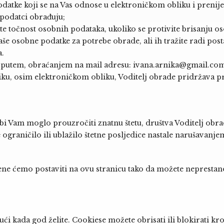
atke koji se na Vas odnose u elektroničkom obliku i prenijeti
 podatci obrađuju;
 točnost osobnih podataka, ukoliko se protivite brisanju os
še osobne podatke za potrebe obrade, ali ih tražite radi post
a.
m putem, obraćanjem na mail adresu:
ivana.arnika@gmail.co
ku, osim elektroničkom obliku, Voditelj obrade pridržava 
i Vam moglo prouzročiti znatnu štetu, društva Voditelj obrad
e ograničilo ili ublažilo štetne posljedice nastale narušavan
ne ćemo postaviti na ovu stranicu tako da možete neprestano
 kada god želite. Cookiese možete obrisati ili blokirati kroz