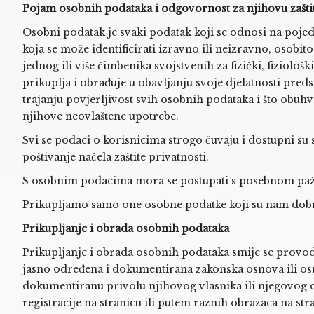
Pojam osobnih podataka i odgovornost za njihovu zašti
Osobni podatak je svaki podatak koji se odnosi na pojedinc
koja se može identificirati izravno ili neizravno, osobito
jednog ili više čimbenika svojstvenih za fizički, fiziološ
prikuplja i obrađuje u obavljanju svoje djelatnosti pred
trajanju povjerljivost svih osobnih podataka i što obuh
njihove neovlaštene upotrebe.
Svi se podaci o korisnicima strogo čuvaju i dostupni su 
poštivanje načela zaštite privatnosti.
S osobnim podacima mora se postupati s posebnom pažnjom
Prikupljamo samo one osobne podatke koji su nam dobrov
Prikupljanje i obrada osobnih podataka
Prikupljanje i obrada osobnih podataka smije se provod
jasno određena i dokumentirana zakonska osnova ili os
dokumentiranu privolu njihovog vlasnika ili njegovog 
registracije na stranicu ili putem raznih obrazaca na stra