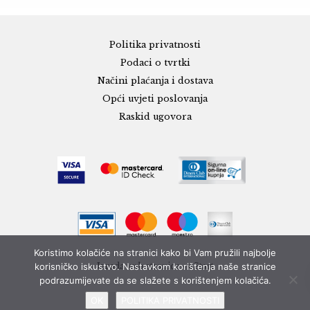
Politika privatnosti
Podaci o tvrtki
Načini plaćanja i dostava
Opći uvjeti poslovanja
Raskid ugovora
Koristimo kolačiće na stranici kako bi Vam pružili najbolje
korisničko iskustvo. Nastavkom korištenja naše stranice
Izrada web stranice - eStart
podrazumijevate da se slažete s korištenjem kolačića.
OK
POLITIKA PRIVATNOSTI