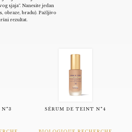
avog sjaja“. Nanesite jedan
s, obraze, bradu). Pažljivo
šni rezultat.
 N°3
SÉRUM DE TEINT N°4
ERCHE
BIOLOGIQUE RECHERCHE