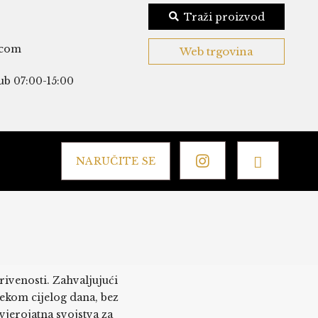
Traži proizvod
.com
Web trgovina
ub 07:00-15:00
NARUČITE SE
rivenosti. Zahvaljujući
ekom cijelog dana, bez
evjerojatna svojstva za