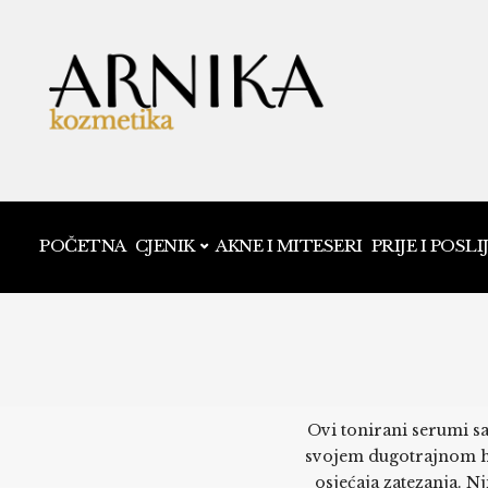
POČETNA
CJENIK
AKNE I MITESERI
PRIJE I POSLI
Ovi tonirani serumi sa
svojem dugotrajnom hi
osjećaja zatezanja. Nj