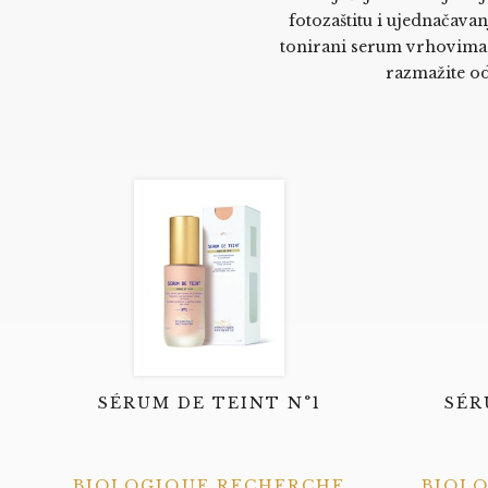
fotozaštitu i ujednačavanj
tonirani serum vrhovima pr
razmažite od
SÉRUM DE TEINT N°1
SÉR
BIOLOGIQUE RECHERCHE
BIOL