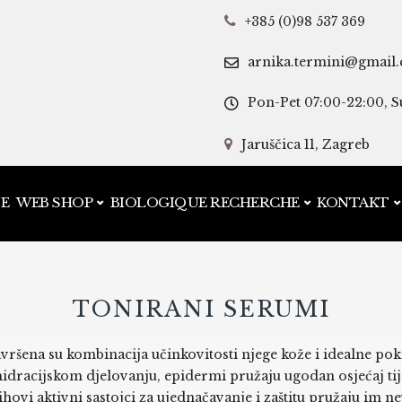
+385 (0)98 537 369
arnika.termini@gmail
Pon-Pet 07:00-22:00, S
Jaruščica 11, Zagreb
JE
WEB SHOP
BIOLOGIQUE RECHERCHE
KONTAKT
TONIRANI SERUMI
vršena su kombinacija učinkovitosti njege kože i idealne pok
dracijskom djelovanju, epidermi pružaju ugodan osjećaj tij
ihovi aktivni sastojci za ujednačavanje i zaštitu pružaju im n