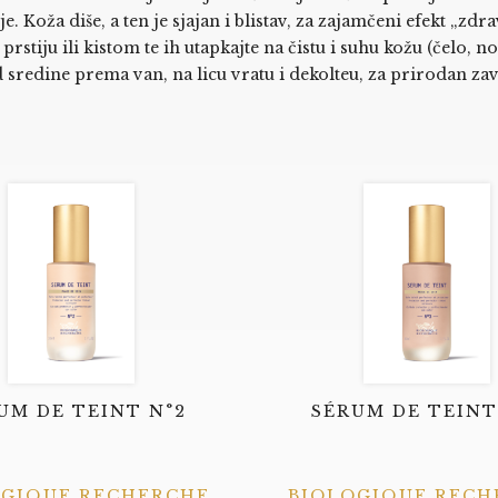
e. Koža diše, a ten je sjajan i blistav, za zajamčeni efekt „zdr
stiju ili kistom te ih utapkajte na čistu i suhu kožu (čelo, no
 sredine prema van, na licu vratu i dekolteu, za prirodan zavr
UM DE TEINT N°2
SÉRUM DE TEINT
OGIQUE RECHERCHE
BIOLOGIQUE RECH