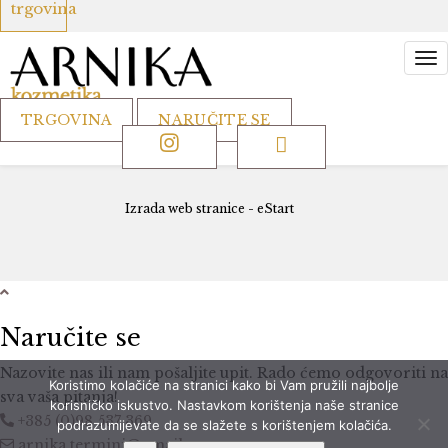
trgovina
TRGOVINA
NARUČITE SE
Izrada web stranice - eStart
Naručite se
Nazovite nas ili nam pošaljite upit. Rado ćemo odgovoriti na
Koristimo kolačiće na stranici kako bi Vam pružili najbolje
sva vaša pitanja!
korisničko iskustvo. Nastavkom korištenja naše stranice
+385 (0)98 537 369
podrazumijevate da se slažete s korištenjem kolačića.
arnika.termini@gmail.com