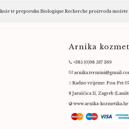
e kože te preporuku Biologique Recherche proizvoda možete do
Arnika kozmet
+385 (0)98 537 369
arnika.termini@gmail.c
Radno vrijeme: Pon-Pet 0
Jaruščica 11, Zagreb (Laništ
www.arnika-kozmetika.hr