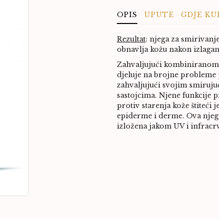
OPIS
UPUTE
GDJE KU
Rezultat
:
njega za smirivanje
obnavlja kožu nakon izlagan
Zahvaljujući kombiniranom d
djeluje na brojne probleme 
zahvaljujući svojim smiruju
sastojcima. Njene funkcije p
protiv starenja kože štiteći
epiderme i derme. Ova njega
izložena jakom UV i infrac