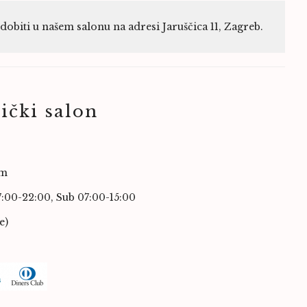
biti u našem salonu na adresi Jaruščica 11, Zagreb.
ički salon
om
7:00-22:00,
Sub 07:00-15:00
e)