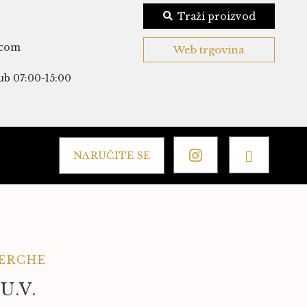
Traži proizvod
.com
Web trgovina
ub 07:00-15:00
NARUČITE SE
ERCHE
U.V.