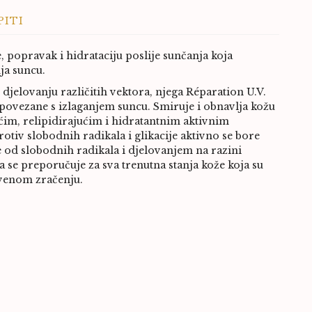
PITI
, popravak i hidrataciju poslije sunčanja koja
ja suncu.
jelovanju različitih vektora, njega Réparation U.V.
povezane s izlaganjem suncu. Smiruje i obnavlja kožu
ćim, relipidirajućim i hidratantnim aktivnim
rotiv slobodnih radikala i glikacije aktivno se bore
 je od slobodnih radikala i djelovanjem na razini
 se preporučuje za sva trenutna stanja kože koja su
rvenom zračenju.