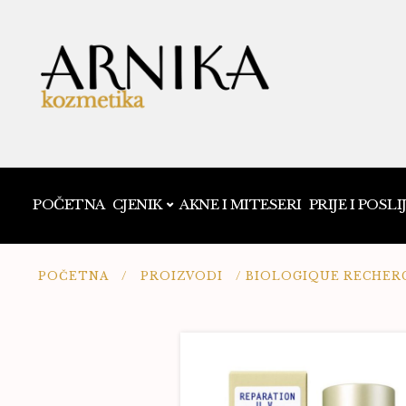
POČETNA
CJENIK
AKNE I MITESERI
PRIJE I POSLI
POČETNA
/
PROIZVODI
/
BIOLOGIQUE RECHERC