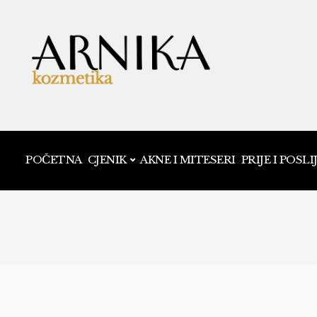
POČETNA
CJENIK
AKNE I MITESERI
PRIJE I POSLI