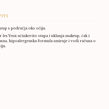
PITI
keup s područja oko očiju.
 les Yeux učinkovito otapa i uklanja makeup, čak i
na, hipoalergenska formula smiruje i vodi računa o
iju.