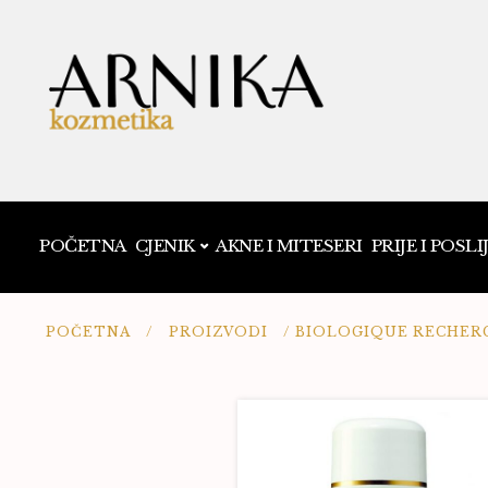
POČETNA
CJENIK
AKNE I MITESERI
PRIJE I POSLI
POČETNA
/
PROIZVODI
/
BIOLOGIQUE RECHER