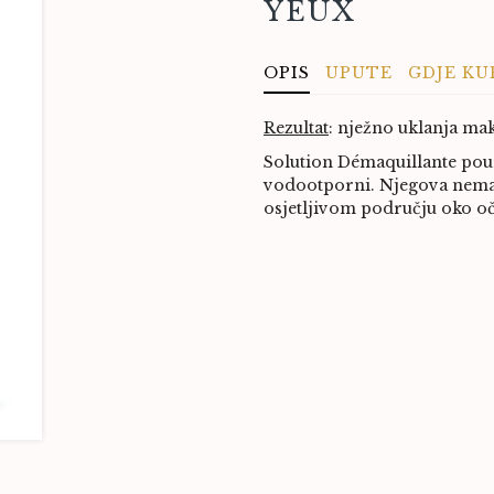
YEUX
OPIS
UPUTE
GDJE KU
Rezultat
: nježno uklanja ma
Solution Démaquillante pour
vodootporni. Njegova nemas
osjetljivom području oko oč