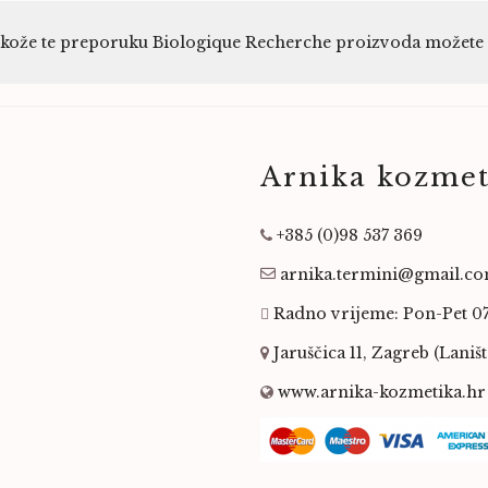
e kože te preporuku Biologique Recherche proizvoda možete do
Arnika kozmet
+385 (0)98 537 369
arnika.termini@gmail.c
Radno vrijeme: Pon-Pet 0
Jaruščica 11, Zagreb (Laništ
www.arnika-kozmetika.hr