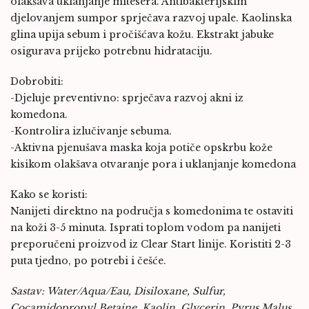
olakšava uklanjanje mitesera. Antibakterijskim
djelovanjem sumpor sprječava razvoj upale. Kaolinska
glina upija sebum i pročišćava kožu. Ekstrakt jabuke
osigurava prijeko potrebnu hidrataciju.
Dobrobiti:
-Djeluje preventivno: sprječava razvoj akni iz
komedona.
-Kontrolira izlučivanje sebuma.
-Aktivna pjenušava maska koja potiče opskrbu kože
kisikom olakšava otvaranje pora i uklanjanje komedona
Kako se koristi:
Nanijeti direktno na područja s komedonima te ostaviti
na koži 3-5 minuta. Isprati toplom vodom pa nanijeti
preporučeni proizvod iz Clear Start linije. Koristiti 2-3
puta tjedno, po potrebi i češće.
Sastav: Water/Aqua/Eau, Disiloxane, Sulfur,
Cocamidopropyl Betaine, Kaolin, Glycerin, Pyrus Malus