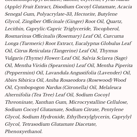
(Apple) Fruit Extract, Disodium Cocoyl Glutamate, Acacia
Senegal Gum, Polyacrylate-33, Hectorite, Butylene
Glycol, Zingiber Officinale (Ginger) Root Oil, Quartz,
Lecithin, Caprylic/Capric Triglyceride, Tocopherol,
Rosmarinus Officinalis (Rosemary) Leaf Oil, Curcuma
Longa (Turmeric) Root Extract, Eucalyptus Globulus Leaf
Oil, Citrus Reticulata (Tangerine) Leaf Oil, Thymus
Vulgaris (Thyme) Flower/Leaf Oil, Salvia Sclarea (Sage)
Oil, Mentha Viridis (Spearmint) Leaf Oil, Mentha Piperita
(Peppermint) Oil, Lavandula Angustifolia (Lavender) Oil,
Abies Sibirica Oil, Aniba Rosaeodora (Rosewood) Wood
Oil, Cymbopogon Nardus (Citronella) Oil, Melaleuca
Alternifolia (Tea Tree) Leaf Oil, Sodium Cocoyl
Threoninate, Xanthan Gum, Microcrystalline Cellulose,
Sodium Cocoyl Glutamate, Sodium Citrate, Pentylene
Glycol, Sodium Hydroxide, Ethylhexylglycerin, Caprylyl
Glycol, Tetrasodium Glutamate Diacetate,
Phenoxyethanol.