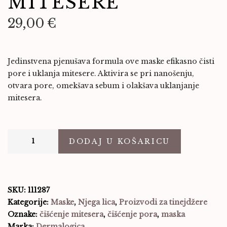
MITESERE
29,00
€
Jedinstvena pjenušava formula ove maske efikasno čisti
pore i uklanja mitesere. Aktivira se pri nanošenju,
otvara pore, omekšava sebum i olakšava uklanjanje
mitesera.
DODAJ U KOŠARICU
SKU:
111287
Kategorije:
Maske
,
Njega lica
,
Proizvodi za tinejdžere
Oznake:
čišćenje mitesera
,
čišćenje pora
,
maska
Marka:
Dermalogica