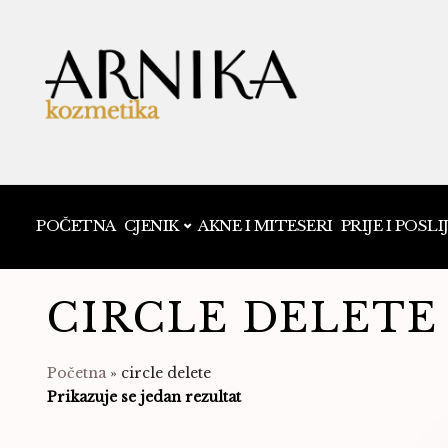
POČETNA
CJENIK
AKNE I MITESERI
PRIJE I POSLI
CIRCLE DELETE
Početna
»
circle delete
Prikazuje se jedan rezultat