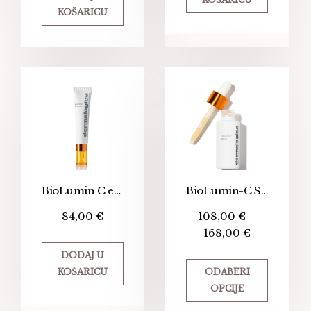
KOŠARICU
BioLumin C eye serum
BioLumin-C Serum
84,00
€
108,00
€
–
168,00
€
DODAJ U
KOŠARICU
ODABERI
OPCIJE