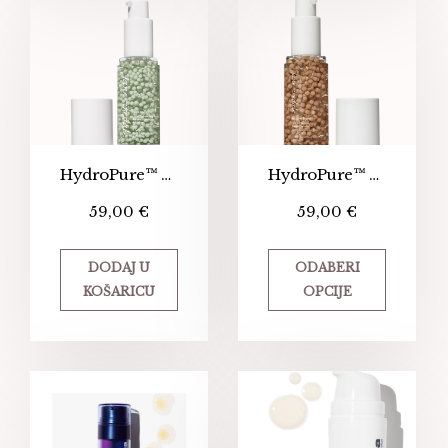
HydroPure™ Color Correcting Serum
HydroPure™ Tinted Serum
59,00
€
59,00
€
DODAJ U
ODABERI
KOŠARICU
OPCIJE