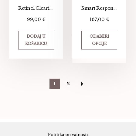
Retinol Clearing Oil
Smart Response Serum
99,00
€
167,00
€
DODAJ U
ODABERI
KOŠARICU
OPCIJE
1
2
Politika privatnosti