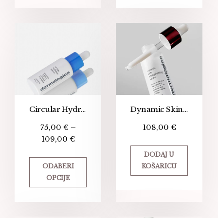
Circular Hydration Serum
Dynamic Skin Strengthening Serum
75,00
€
–
108,00
€
109,00
€
DODAJ U
ODABERI
KOŠARICU
OPCIJE