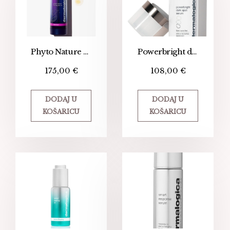
Phyto Nature Firming serum
Powerbright dark spot serum
175,00
€
108,00
€
DODAJ U
DODAJ U
KOŠARICU
KOŠARICU