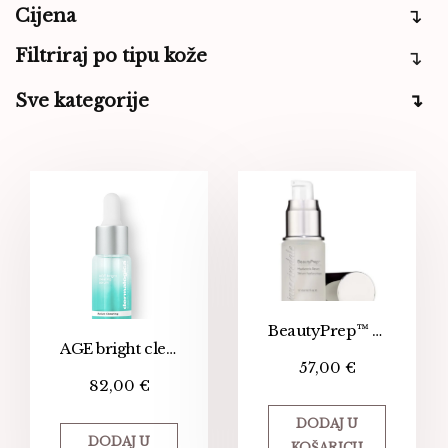
Cijena
Filtriraj po tipu kože
Sve kategorije
BeautyPrep™ Hyaluronic Serum
AGE bright clearing serum
57,00
€
82,00
€
DODAJ U
DODAJ U
KOŠARICU