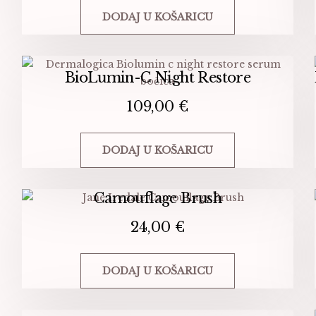
se
DODAJ U KOŠARICU
mogu
odabrati
na
BioLumin-C Night Restore
stranici
proizvoda
109,00
€
DODAJ U KOŠARICU
Camouflage Brush
24,00
€
DODAJ U KOŠARICU