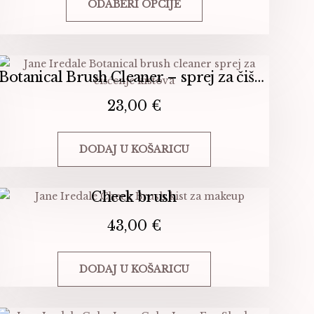
ODABERI OPCIJE
se
mogu
Ovaj
odabrati
proizvod
na
ima
Botanical Brush Cleaner – sprej za čišćenje kistova
stranici
više
proizvoda
varijanti.
23,00
€
Opcije
se
mogu
DODAJ U KOŠARICU
odabrati
na
Cheek brush
stranici
proizvoda
43,00
€
DODAJ U KOŠARICU