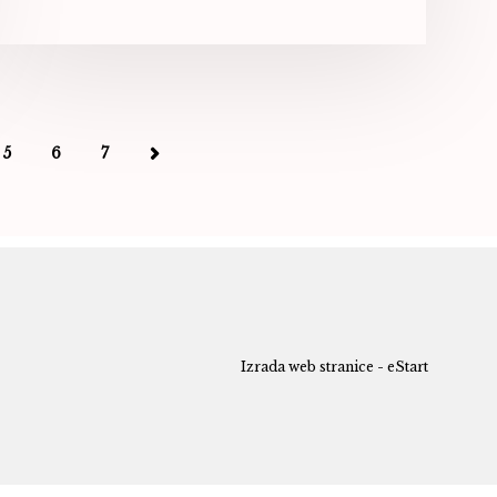
5
6
7
Izrada web stranice - eStart