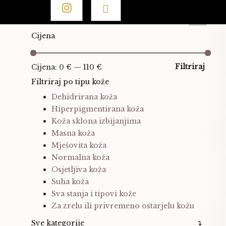
Pretraži:
Pretraži
Odaberi
kategoriju
Cijena
Min
Mak
cije
cije
Filtriraj
Cijena:
0 €
—
110 €
Filtriraj po tipu kože
Dehidrirana koža
Hiperpigmentirana koža
Koža sklona izbijanjima
Masna koža
Mješovita koža
Normalna koža
Osjetljiva koža
Suha koža
Sva stanja i tipovi kože
Za zrelu ili privremeno ostarjelu kožu
Sve kategorije