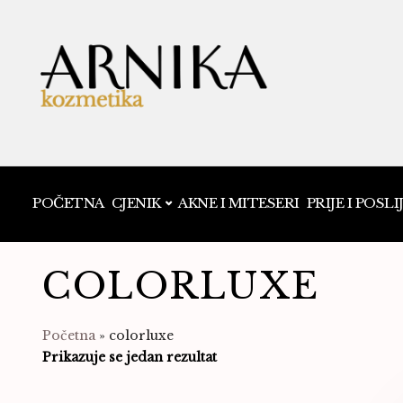
POČETNA
CJENIK
AKNE I MITESERI
PRIJE I POSLI
COLORLUXE
Početna
»
colorluxe
Prikazuje se jedan rezultat