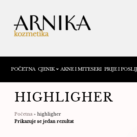
POČETNA
CJENIK
AKNE I MITESERI
PRIJE I POSLI
HIGHLIGHER
Početna
»
highligher
Prikazuje se jedan rezultat