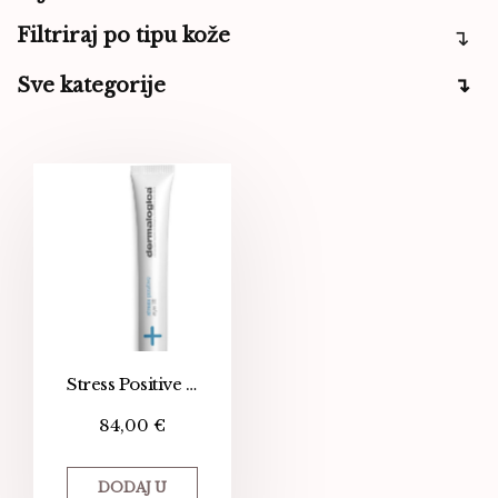
Filtriraj po tipu kože
Sve kategorije
Stress Positive Eye Lift – 4 u 1 maska za područje oko očiju
84,00
€
DODAJ U