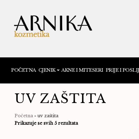
POČETNA
CJENIK
AKNE I MITESERI
PRIJE I POSLI
UV ZAŠTITA
Početna
»
uv zaštita
Prikazuje se svih 5 rezultata