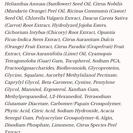
Helianthus Annuus (Sunflower) Seed Oil, Citrus Nobilis
(Mandarin Orange) Peel Oil, Ricinus Communis (Castor)
Seed Oil, Chlorella Vulgaris Extract, Daucus Carota Sativa
(Carrot) Root Extract, Hydrolyzed Jojoba Esters,
Cichorium Intybus (Chicory) Root Extract, Opuntia
Ficus-Indica Stem Extract, Citrus Aurantium Dulcis
(Orange) Fruit Extract, Citrus Paradisi (Grapefruit) Fruit
Extract, Citrus Aurantifolia (Lime) Oil, Cyamopsis
Tetragonoloba (Guar) Gum, Tocopherol, Sodium PCA,
Fructooligosaccharides, Bioflavonoids, Glycoproteins,
Glycine, Squalane, Ascorbyl Methylsilanol Pectinate,
Caprylyl Glycol, Beta-Carotene, Cystine, Pentylene
Glycol, Mannitol, Ergosterol, Xanthan Gum,
Methylpropanediol, 1,2-Hexanediol, Tetrasodium
Glutamate Diacetate, Carbomer/Papain Crosspolymer,
Phytic Acid, Citric Acid, Sodium Hydroxide, Acacia
Senegal Gum, Polyacrylate Crosspolymer-6, Algin,
Disodium Phosphate, Limonene, Citrus Species Peel
Extract.