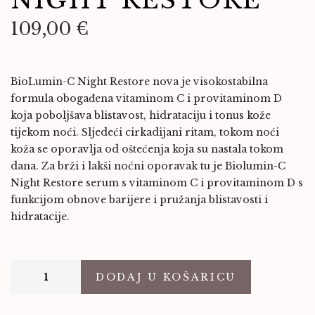
NIGHT RESTORE
109,00
€
BioLumin-C Night Restore nova je visokostabilna
formula obogađena vitaminom C i provitaminom D
koja poboljšava blistavost, hidrataciju i tonus kože
tijekom noći. Sljedeći cirkadijani ritam, tokom noći
koža se oporavlja od oštećenja koja su nastala tokom
dana. Za brži i lakši noćni oporavak tu je Biolumin-C
Night Restore serum s vitaminom C i provitaminom D s
funkcijom obnove barijere i pružanja blistavosti i
hidratacije.
DODAJ U KOŠARICU