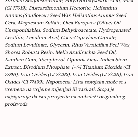
Sorbitan Sesquiisostearate, Polyhydroxystearic Acid, Mica
(CI 77019), Disteardimonium Hectorite, Helianthus
Annuus (Sunflower) Seed Wax Helianthus Annuus Seed
Cera, Magnesium Sulfate, Olea Europaea (Olive) Oil
Unsaponifiables, Sodium Dehydroacetate, Hydrogenated
Lecithin, Levulinic Acid, Coco-Caprylate/Caprate,
Sodium Levulinate, Glycerin, Rhus Verniciflua Peel Wax,
Shorea Robusta Resin, Melia Azadirachta Seed Oil,
Xanthan Gum, Tocopherol, Opuntia Ficus-Indica Stem
Extract, Disodium Phosphate. [+/-] Titanium Dioxide (CI
77891), Iron Oxides (CI 77492), Iron Oxides (CI 77491), Iron
Oxides (CI 77499). Napomena: Lista sastojaka može se s
vremena na vrijeme mijenjati ili varirati. Stoga je
najsigurnije da istu provjerite na ambalaži originalnog
proizvoda.