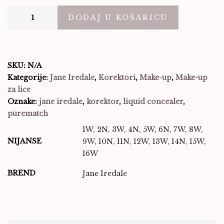
DODAJ U KOŠARICU
SKU:
N/A
Kategorije:
Jane Iredale
,
Korektori
,
Make-up
,
Make-up
za lice
Oznake:
jane iredale
,
korektor
,
liquid concealer
,
purematch
1W, 2N, 3W, 4N, 5W, 6N, 7W, 8W,
NIJANSE
9W, 10N, 11N, 12W, 13W, 14N, 15W,
16W
BREND
Jane Iredale