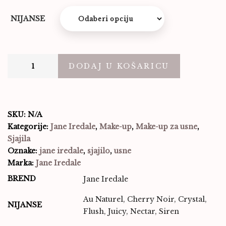
NIJANSE
DODAJ U KOŠARICU
SKU:
N/A
Kategorije:
Jane Iredale
,
Make-up
,
Make-up za usne
,
Sjajila
Oznake:
jane iredale
,
sjajilo
,
usne
Marka:
Jane Iredale
BREND
Jane Iredale
Au Naturel, Cherry Noir, Crystal,
NIJANSE
Flush, Juicy, Nectar, Siren