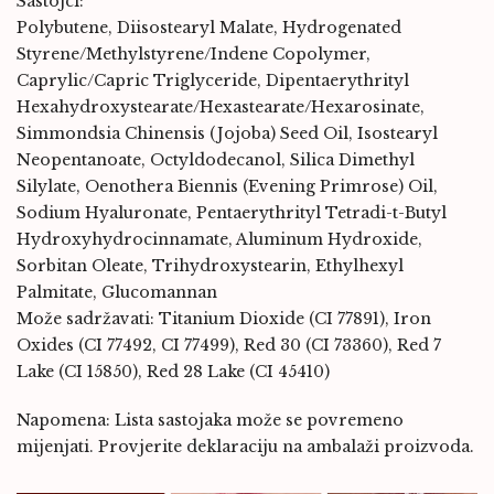
Sastojci:
Polybutene, Diisostearyl Malate, Hydrogenated
Styrene/Methylstyrene/Indene Copolymer,
Caprylic/Capric Triglyceride, Dipentaerythrityl
Hexahydroxystearate/Hexastearate/Hexarosinate,
Simmondsia Chinensis (Jojoba) Seed Oil, Isostearyl
Neopentanoate, Octyldodecanol, Silica Dimethyl
Silylate, Oenothera Biennis (Evening Primrose) Oil,
Sodium Hyaluronate, Pentaerythrityl Tetradi-t-Butyl
Hydroxyhydrocinnamate, Aluminum Hydroxide,
Sorbitan Oleate, Trihydroxystearin, Ethylhexyl
Palmitate, Glucomannan
Može sadržavati: Titanium Dioxide (CI 77891), Iron
Oxides (CI 77492, CI 77499), Red 30 (CI 73360), Red 7
Lake (CI 15850), Red 28 Lake (CI 45410)
Napomena: Lista sastojaka može se povremeno
mijenjati. Provjerite deklaraciju na ambalaži proizvoda.