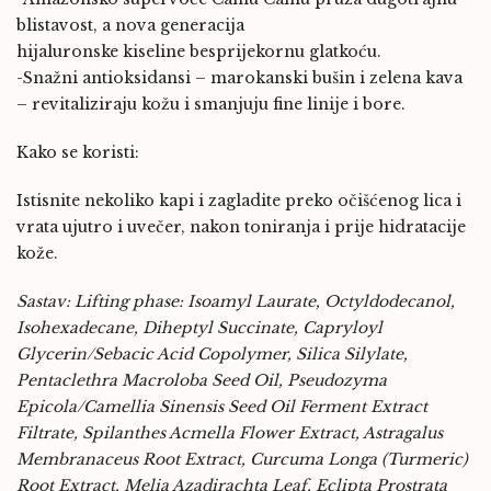
blistavost, a nova generacija
hijaluronske kiseline besprijekornu glatkoću.
-Snažni antioksidansi – marokanski bušin i zelena kava
– revitaliziraju kožu i smanjuju fine linije i bore.
Kako se koristi:
Istisnite nekoliko kapi i zagladite preko očišćenog lica i
vrata ujutro i uvečer, nakon toniranja i prije hidratacije
kože.
Sastav: Lifting phase: Isoamyl Laurate, Octyldodecanol,
Isohexadecane, Diheptyl Succinate, Capryloyl
Glycerin/Sebacic Acid Copolymer, Silica Silylate,
Pentaclethra Macroloba Seed Oil, Pseudozyma
Epicola/Camellia Sinensis Seed Oil Ferment Extract
Filtrate, Spilanthes Acmella Flower Extract, Astragalus
Membranaceus Root Extract, Curcuma Longa (Turmeric)
Root Extract, Melia Azadirachta Leaf, Eclipta Prostrata