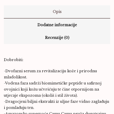
Opis
Dodatne informacije
Recenzije (0)
Dobrobiti:
-Dvofazni serum za revitalizaciju kože i prirodnu
mladolikost.
-Vodena faza sadrži biomimetičke peptide u safirnoj
ovojnici koji kožu učvršćuju te čine otpornijom na
utjecaje ekspozoma (okoliš i stil života).
-Dragocjeni biljni ekstrakti iz uljne faze vidno zaglađuju
i pomlađuju ten.
-Amazonsko supervoće Camu Camu pruža dugotrajnu