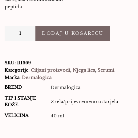
peptida.
DODAJ U KOŠARICU
SKU:
111369
Kategorije:
Ciljani proizvodi
,
Njega lica
,
Serumi
Marka:
Dermalogica
BREND
Dermalogica
TIP I STANJE
Zrela/prijevremeno ostarjela
KOŽE
VELIČINA
40 ml