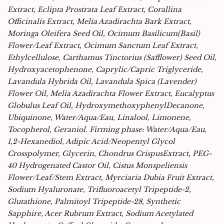
Extract, Eclipta Prostrata Leaf Extract, Corallina
Officinalis Extract, Melia Azadirachta Bark Extract,
Moringa Oleifera Seed Oil, Ocimum Basilicum(Basil)
Flower/Leaf Extract, Ocimum Sanctum Leaf Extract,
Ethylcellulose, Carthamus Tinctorius (Safflower) Seed Oil,
Hydroxyacetophenone, Caprylic/Capric Triglyceride,
Lavandula Hybrida Oil, Lavandula Spica (Lavender)
Flower Oil, Melia Azadirachta Flower Extract, Eucalyptus
Globulus Leaf Oil, HydroxymethoxyphenylDecanone,
Ubiquinone, Water/Aqua/Eau, Linalool, Limonene,
Tocopherol, Geraniol. Firming phase: Water/Aqua/Eau,
1,2-Hexanediol, Adipic Acid/Neopentyl Glycol
Crosspolymer, Glycerin, Chondrus CrispusExtract, PEG-
40 Hydrogenated Castor Oil, Cistus Monspeliensis
Flower/Leaf/Stem Extract, Myrciaria Dubia Fruit Extract,
Sodium Hyaluronate, Trifluoroacetyl Tripeptide-2,
Glutathione, Palmitoyl Tripeptide-28, Synthetic
Sapphire, Acer Rubrum Extract, Sodium Acetylated