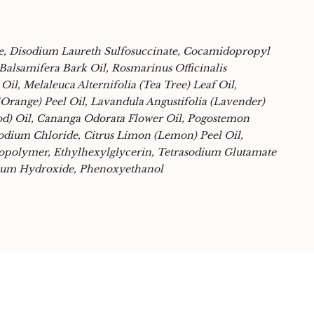
te, Disodium Laureth Sulfosuccinate, Cocamidopropyl
Balsamifera Bark Oil, Rosmarinus Officinalis
l, Melaleuca Alternifolia (Tea Tree) Leaf Oil,
(Orange) Peel Oil, Lavandula Angustifolia (Lavender)
d) Oil, Cananga Odorata Flower Oil, Pogostemon
 Sodium Chloride, Citrus Limon (Lemon) Peel Oil,
opolymer, Ethylhexylglycerin, Tetrasodium Glutamate
odium Hydroxide, Phenoxyethanol