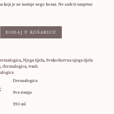
a koji je ne isušuje nego hrani. Ne sadrži umjetne
DODAJ U KOŠARICU
ermalogica
,
Njega tijela
,
Svakodnevna njega tijela
y
,
dermalogica
,
wash
alogica
Dermalogica
E
Sva stanja
295 ml