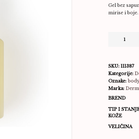
Gel bez sapun
mirise i boje.
SKU:
111387
Kategorije:
D
Oznake:
bod
Marka:
Derm
BREND
TIP I STANJ
KOŽE
VELIČINA