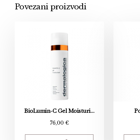
Povezani proizvodi
BioLumin-C Gel Moisturizer
P
76,00
€