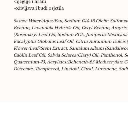
-njeguje i hrani
-oživljava i budi osjetila
Sastav: Water/Aqua/Eau, Sodium C14-16 Olefin Sulfona
Betaine, Lavandula Hybrida Oil, Cetyl Betaine, Amyris 
(Rosemary) Leaf Oil, Sodium PCA, Juniperus Mexicana Oi
Eucalyptus Globulus Leaf Oil, Citrus Aurantium Dulcis 
Flower/Leaf/Stem Extract, Santalum Album (Sandalwoo
Cablin Leaf Oil, Salvia Sclarea(Clary) Oil, Panthenol,
Quaternium-75, Acrylates/Beheneth-25 Methacrylate C
Diacetate, Tocopherol, Linalool, Citral, Limonene, S