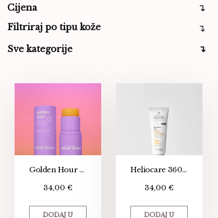
Cijena
Filtriraj po tipu kože
Sve kategorije
Golden Hour Hydrating SPF 30 Stick
Heliocare 360° Age Active fluid SPF 50
34,00
€
34,00
€
DODAJ U
DODAJ U