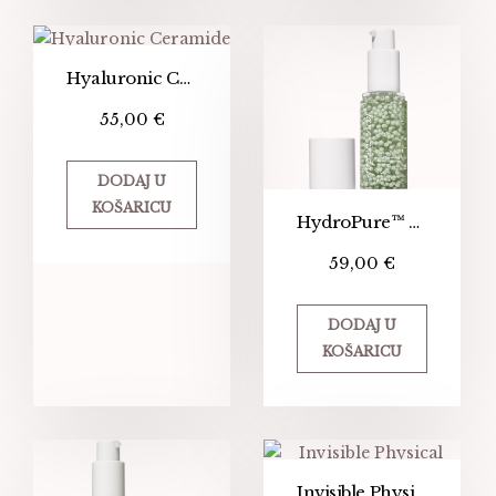
Hyaluronic Ceramide Mist
55,00
€
DODAJ U
KOŠARICU
HydroPure™ Color Correcting Serum
59,00
€
DODAJ U
KOŠARICU
Invisible Physical Defense SPF30