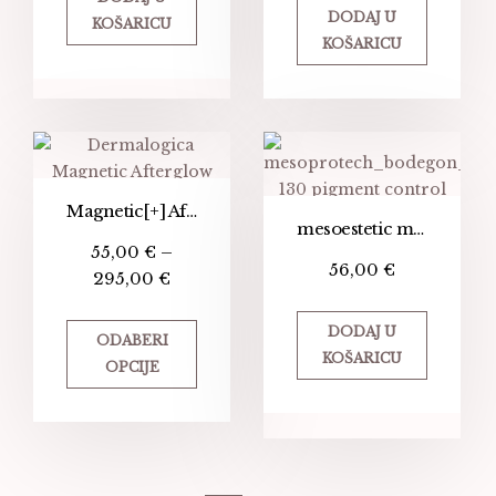
DODAJ U
KOŠARICU
KOŠARICU
Magnetic[+] Afterglow Cleanser
mesoestetic mesoprotech melan 130+ pigment control
55,00
€
–
56,00
€
295,00
€
DODAJ U
ODABERI
KOŠARICU
OPCIJE