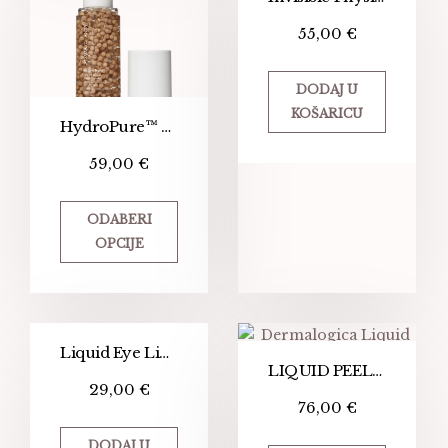
55,00
€
DODAJ U
KOŠARICU
HydroPure™ Tinted Serum
59,00
€
ODABERI
OPCIJE
Liquid Eye Liner
LIQUID PEELFOLIANT
29,00
€
76,00
€
DODAJ U