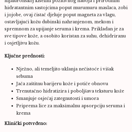
hijaluronskoj kiselini pozitivnog naboja i prirodnim
hidratantnim sastojcima poput murumuru maslaca, zobi
i jojobe, ovaj čistač djeluje poput magneta za vlagu,
ostavljajući kožu dubinski nahranjenom, mekom i
spremnom za upijanje seruma i krema. Prikladan je za
sve tipove kože, a osobito koristan za suhu, dehidriranu
i osjetljivu kožu.
Ključne prednosti:
Nježno, ali temeljito uklanja nečistoće i višak
sebuma
Jača zaštitnu barijeru kože i potiče obnovu
Trenutačno hidratizira i poboljšava teksturu kože
Smanjuje osjećaj zategnutosti i umora
Priprema lice za maksimalnu apsorpciju seruma i
krema
Klinički potvrđeno: