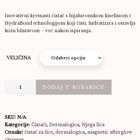
Inovativni kremasti čistač s hijaluronskom kiselinom i
HydraBond tehnologijom koji čisti, hidratizira i ostavlja
kožu blistavom – već nakon ispiranja.
VELIČINA
DODAJ U KOŠARICU
SKU:
N/A
Kategorije:
Čistači
,
Dermalogica
,
Njega lica
Oznake:
čistač za lice
,
dermalogica
,
magnetic afterglow
cleanser