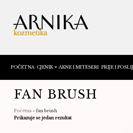
POČETNA
CJENIK
AKNE I MITESERI
PRIJE I POSLI
FAN BRUSH
Početna
»
fan brush
Prikazuje se jedan rezultat