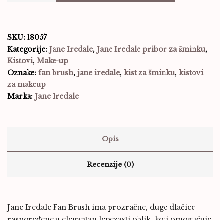
SKU:
18057
Kategorije:
Jane Iredale
,
Jane Iredale pribor za šminku
,
Kistovi
,
Make-up
Oznake:
fan brush
,
jane iredale
,
kist za šminku
,
kistovi
za makeup
Marka:
Jane Iredale
Opis
Recenzije (0)
Jane Iredale Fan Brush ima prozračne, duge dlačice
raspoređene u elegantan lepezasti oblik, koji omogućuje