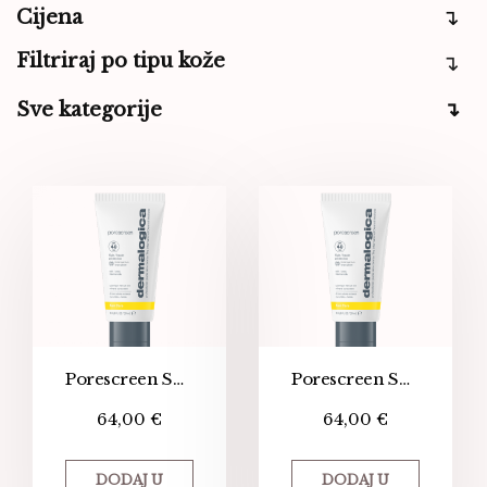
Cijena
Filtriraj po tipu kože
Sve kategorije
Porescreen SPF 40
Porescreen SPF 40
64,00
€
64,00
€
DODAJ U
DODAJ U