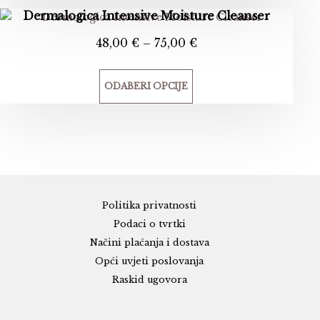
mogu
Dermalogica Intensive Moisture Cleanser
odabrati
Raspon
48,00
€
–
75,00
€
na
cijena:
stranici
od
proizvoda
ODABERI OPCIJE
48,00 €
do
Ovaj
75,00 €
proizvod
ima
više
varijanti.
Opcije
Politika privatnosti
se
Podaci o tvrtki
mogu
Načini plaćanja i dostava
odabrati
Opći uvjeti poslovanja
na
Raskid ugovora
stranici
proizvoda