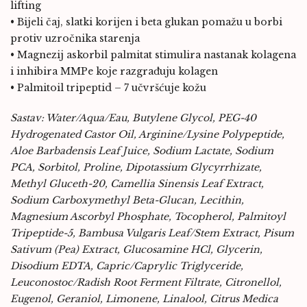
lifting
• Bijeli čaj, slatki korijen i beta glukan pomažu u borbi
protiv uzročnika starenja
• Magnezij askorbil palmitat stimulira nastanak kolagena
i inhibira MMPe koje razgrađuju kolagen
• Palmitoil tripeptid – 7 učvršćuje kožu
Sastav: Water/Aqua/Eau, Butylene Glycol, PEG-40
Hydrogenated Castor Oil, Arginine/Lysine Polypeptide,
Aloe Barbadensis Leaf Juice, Sodium Lactate, Sodium
PCA, Sorbitol, Proline, Dipotassium Glycyrrhizate,
Methyl Gluceth-20, Camellia Sinensis Leaf Extract,
Sodium Carboxymethyl Beta-Glucan, Lecithin,
Magnesium Ascorbyl Phosphate, Tocopherol, Palmitoyl
Tripeptide-5, Bambusa Vulgaris Leaf/Stem Extract, Pisum
Sativum (Pea) Extract, Glucosamine HCl, Glycerin,
Disodium EDTA, Capric/Caprylic Triglyceride,
Leuconostoc/Radish Root Ferment Filtrate, Citronellol,
Eugenol, Geraniol, Limonene, Linalool, Citrus Medica