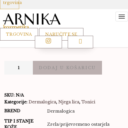
do
trgovina
poboljšava teksturu kože, bori se protiv slobodnih
56,00 €
radikala koji je oštećuju. Intenzivno hidratizira suhu i
dehidriranu kožu. Ne sadrži umjetne mirise i boje.
TRGOVINA
NARUČITE SE
VELIČINA
Antioxidant
DODAJ U KOŠARICU
Hydramist
količina
SKU:
N/A
Kategorije:
Dermalogica
,
Njega lica
,
Tonici
BREND
Dermalogica
TIP I STANJE
Zrela/prijevremeno ostarjela
KOŽE