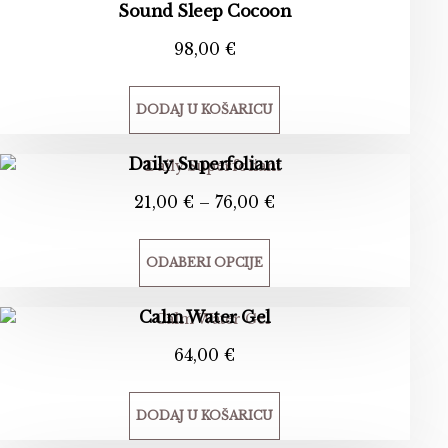
Sound Sleep Cocoon
98,00
€
DODAJ U KOŠARICU
Daily Superfoliant
Raspon
21,00
€
–
76,00
€
cijena:
od
ODABERI OPCIJE
21,00 €
do
Ovaj
Calm Water Gel
76,00 €
proizvod
ima
64,00
€
više
varijanti.
DODAJ U KOŠARICU
Opcije
se