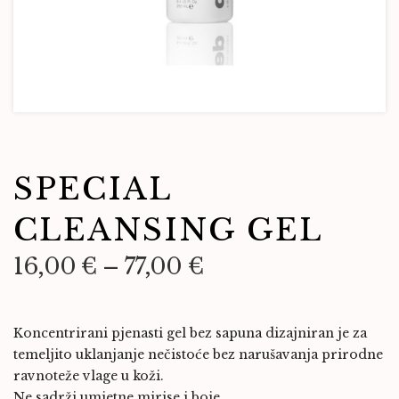
SPECIAL
CLEANSING GEL
16,00
€
–
77,00
€
Koncentrirani pjenasti gel bez sapuna dizajniran je za
temeljito uklanjanje nečistoće bez narušavanja prirodne
ravnoteže vlage u koži.
Ne sadrži umjetne mirise i boje