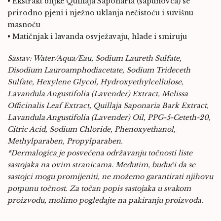
• Ekstrakt biljke Quillaja Saponaria (sapunovca) se
prirodno pjeni i nježno uklanja nečistoću i suvišnu
masnoću
• Matičnjak i lavanda osvježavaju, hlade i smiruju
Sastav: Water/Aqua/Eau, Sodium Laureth Sulfate,
Disodium Lauroamphodiacetate, Sodium Trideceth
Sulfate, Hexylene Glycol, Hydroxyethylcellulose,
Lavandula Angustifolia (Lavender) Extract, Melissa
Officinalis Leaf Extract, Quillaja Saponaria Bark Extract,
Lavandula Angustifolia (Lavender) Oil, PPG-5-Ceteth-20,
Citric Acid, Sodium Chloride, Phenoxyethanol,
Methylparaben, Propylparaben.
*Dermalogica je posvećena održavanju točnosti liste
sastojaka na ovim stranicama. Međutim, budući da se
sastojci mogu promijeniti, ne možemo garantirati njihovu
potpunu točnost. Za točan popis sastojaka u svakom
proizvodu, molimo pogledajte na pakiranju proizvoda.