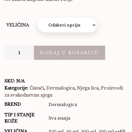
VELIČINA
DODAJ U KOŠARICU
SKU:
N/A
Kategorije:
Čistači
,
Dermalogica
,
Njega lica
,
Proizvodi
za svakodnevnu njegu
BREND
Dermalogica
TIP I STANJE
Sva stanja
KOŽE
VELIČINA
250 ml, 50 ml, 500 ml, 500 ml refill