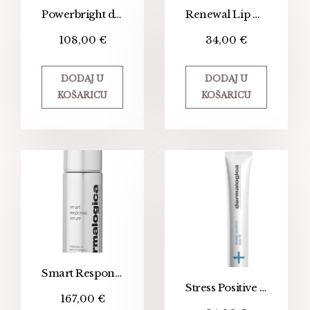
Powerbright dark spot serum
Renewal Lip Complex
108,00
€
34,00
€
DODAJ U
DODAJ U
KOŠARICU
KOŠARICU
Smart Response Serum
Stress Positive Eye Lift – 4 u 1 maska za područje oko očiju
167,00
€