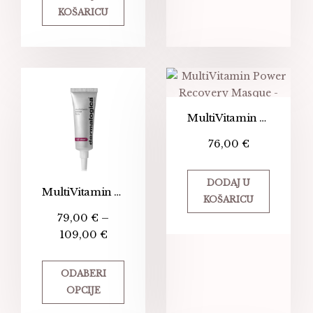
KOŠARICU
MultiVitamin Power Recovery Masque – Multivitaminska maska
76,00
€
DODAJ U
MultiVitamin Power Firm
KOŠARICU
79,00
€
–
109,00
€
ODABERI
OPCIJE