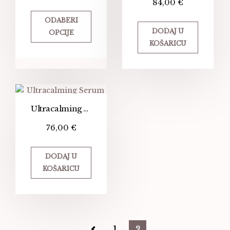
84,00
€
ODABERI
DODAJ U
OPCIJE
KOŠARICU
Ultracalming Serum Concentrate
76,00
€
DODAJ U
KOŠARICU
1
2