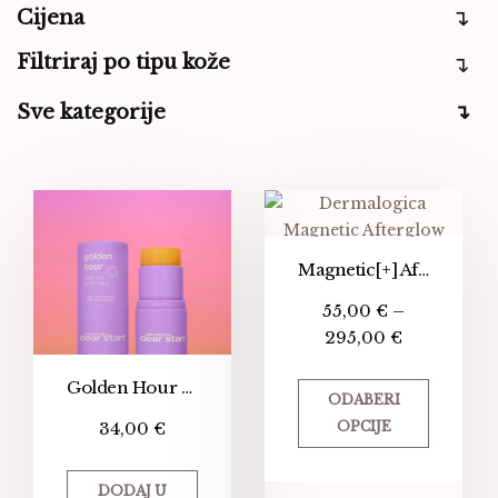
Cijena
Filtriraj po tipu kože
Sve kategorije
Magnetic[+] Afterglow Cleanser
55,00
€
–
295,00
€
Golden Hour Hydrating SPF 30 Stick
ODABERI
34,00
€
OPCIJE
DODAJ U