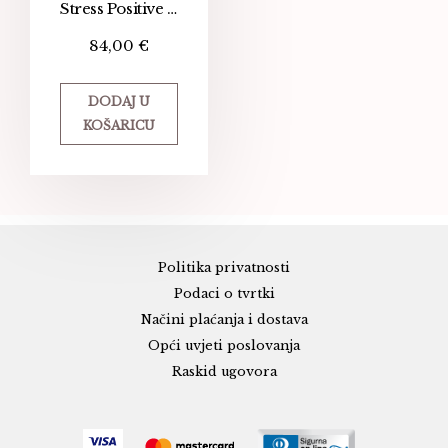
Stress Positive Eye Lift – 4 u 1 maska za područje oko očiju
84,00
€
DODAJ U
KOŠARICU
Politika privatnosti
Podaci o tvrtki
Načini plaćanja i dostava
Opći uvjeti poslovanja
Raskid ugovora